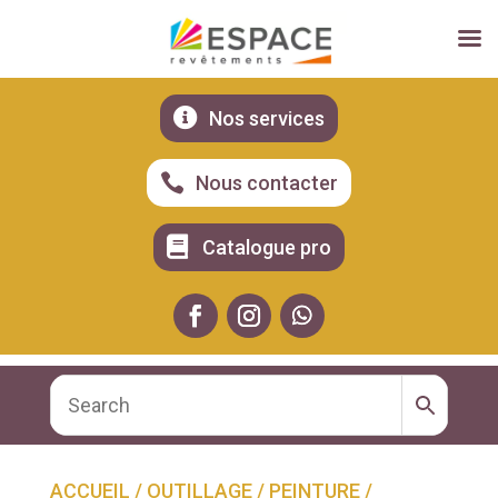

Nos services

Nous contacter

Catalogue pro
ACCUEIL
/
OUTILLAGE
/
PEINTURE
/