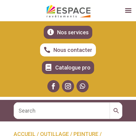

Nos services

Nous contacter

Catalogue pro
ACCUEIL
/
OUTILLAGE
/
PEINTURE
/