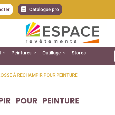

acter
Catalogue pro
l
Peintures
Outillage
Stores
ROSSE À RECHAMPIR POUR PEINTURE
IR POUR PEINTURE