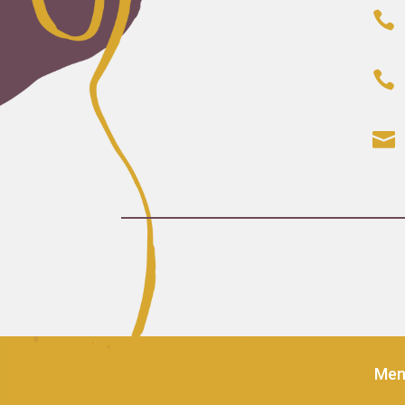



Men