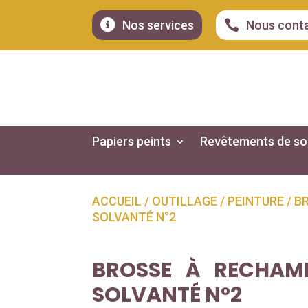


Nos services
Nous cont
Papiers peints
Revêtements de so
ACCUEIL
/
OUTILLAGE
/
PEINTURE
/ B
SOLVANTÉ N°2
BROSSE À RECHAMP
SOLVANTÉ N°2