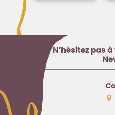
N’hésitez pas à 
Ne
Co
