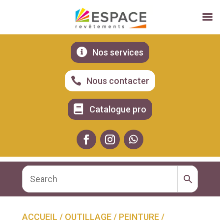

Nos services

Nous contacter

Catalogue pro
ACCUEIL
/
OUTILLAGE
/
PEINTURE
/