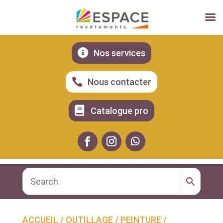

Nos services

Nous contacter

Catalogue pro
ACCUEIL
/
OUTILLAGE
/
PEINTURE
/