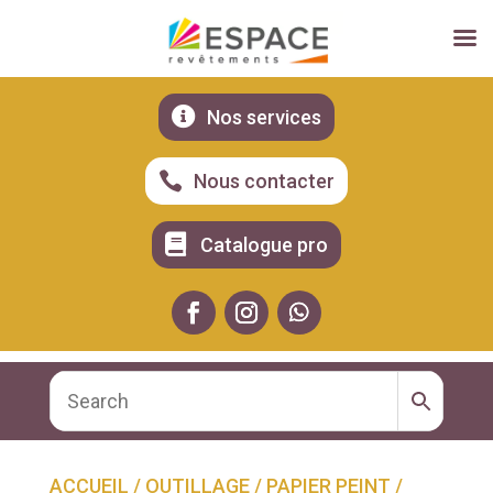

Nos services

Nous contacter

Catalogue pro
ACCUEIL
/
OUTILLAGE
/
PAPIER PEINT
/