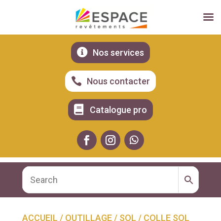

Nos services

Nous contacter

Catalogue pro
ACCUEIL
/
OUTILLAGE
/
SOL
/ COLLE SOL