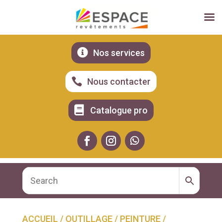

Nos services

Nous contacter

Catalogue pro
ACCUEIL
/
OUTILLAGE
/
PEINTURE
/