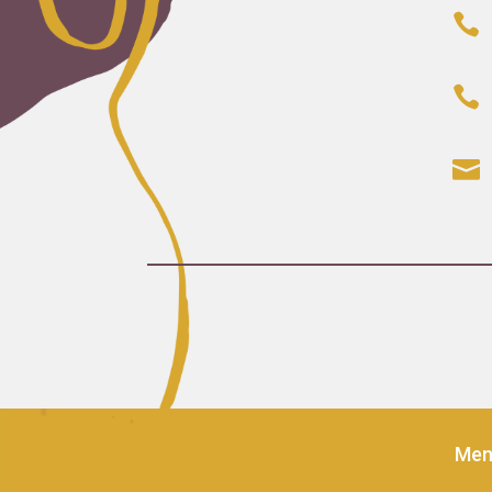



Men