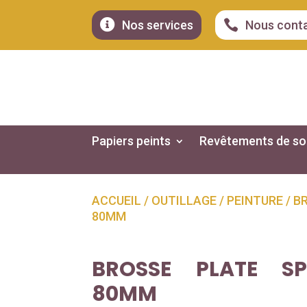


Nos services
Nous cont
Papiers peints
Revêtements de so
ACCUEIL
/
OUTILLAGE
/
PEINTURE
/ B
80MM
BROSSE PLATE SP
80MM