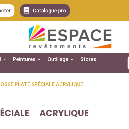

acter
Catalogue pro
l
Peintures
Outillage
Stores
ROSSE PLATE SPÉCIALE ACRYLIQUE
ÉCIALE ACRYLIQUE