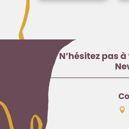
N’hésitez pas à 
Ne
Co
