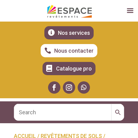

Nos services

Nous contacter

Catalogue pro
ACCUEIL
/
REVÊTEMENTS DE SOLS
/