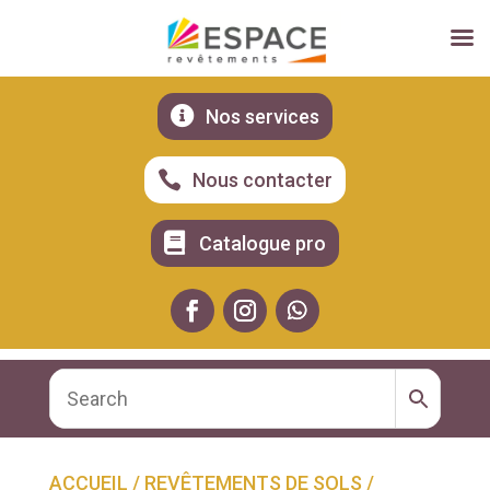

Nos services

Nous contacter

Catalogue pro
ACCUEIL
/
REVÊTEMENTS DE SOLS
/