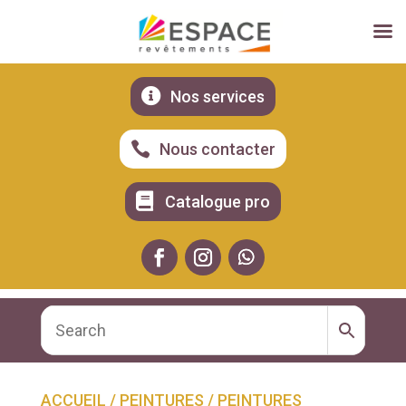

Nos services

Nous contacter

Catalogue pro
ACCUEIL
/
PEINTURES
/
PEINTURES