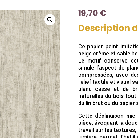
19,70
€
Description 
Ce papier peint imitati
beige crème et sable b
Le motif conserve cet
simule l’aspect de pla
compressées, avec des 
relief tactile et visuel
blanc cassé et de bru
naturelles du bois tou
du lin brut ou du papier 
Cette déclinaison miel
pièce, évoquant la douce
travail sur les textures
lumière, permet d’habil