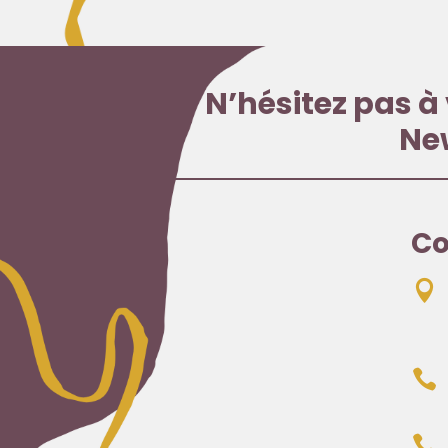
N’hésitez pas à 
Ne
Co


