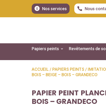


Nos services
Nous cont
Papiers peints
Revêtements de so
ACCUEIL
/
PAPIERS PEINTS
/
IMITATIO
BOIS – BEIGE – BOIS – GRANDECO
PAPIER PEINT PLANCH
BOIS – GRANDECO