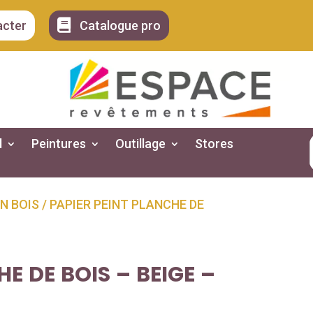

acter
Catalogue pro
l
Peintures
Outillage
Stores
N BOIS
/ PAPIER PEINT PLANCHE DE
E DE BOIS – BEIGE –