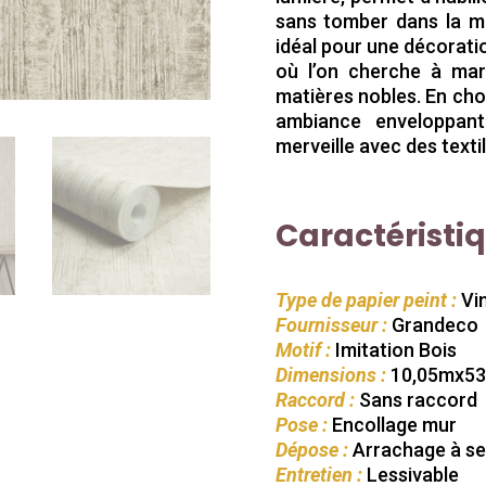
sans tomber dans la mo
idéal pour une décorati
où l’on cherche à mar
matières nobles. En cho
ambiance enveloppan
merveille avec des texti
Caractéristi
Type de papier peint :
Vin
Fournisseur :
Grandeco
Motif :
Imitation Bois
Dimensions :
10,05mx5
Raccord :
Sans raccord
Pose :
Encollage mur
Dépose :
Arrachage à s
Entretien :
Lessivable