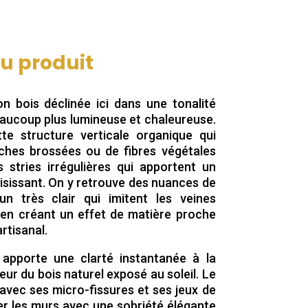
du produit
on bois déclinée ici dans une tonalité
eaucoup plus lumineuse et chaleureuse.
te structure verticale organique qui
nches brossées ou de fibres végétales
stries irrégulières qui apportent un
 saisissant. On y retrouve des nuances de
n très clair qui imitent les veines
t en créant un effet de matière proche
artisanal.
 apporte une clarté instantanée à la
ur du bois naturel exposé au soleil. Le
, avec ses micro-fissures et ses jeux de
ler les murs avec une sobriété élégante