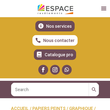

Nos services

Nous contacter

Catalogue pro
ACCUEIL
/
PAPIERS PEINTS
/
GRAPHIQUE
/