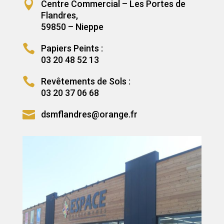

Centre Commercial – Les Portes de
Flandres,
59850 – Nieppe

Papiers Peints :
03 20 48 52 13

Revêtements de Sols :
03 20 37 06 68

dsmflandres@orange.fr