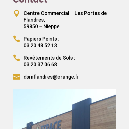

Centre Commercial – Les Portes de
Flandres,
59850 – Nieppe

Papiers Peints :
03 20 48 52 13

Revêtements de Sols :
03 20 37 06 68

dsmflandres@orange.fr