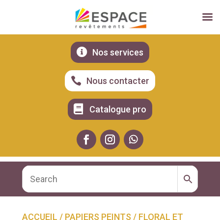

Nos services

Nous contacter

Catalogue pro
ACCUEIL
/
PAPIERS PEINTS
/
FLORAL ET