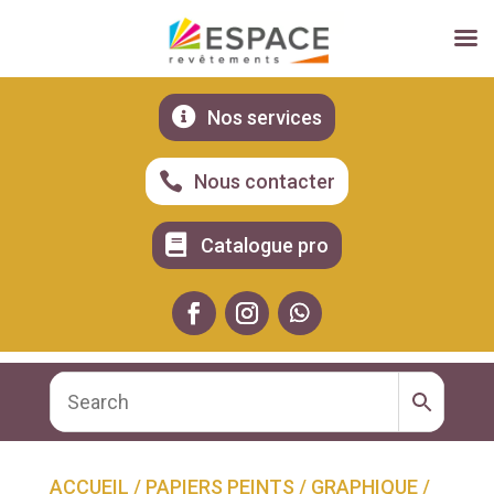

Nos services

Nous contacter

Catalogue pro
ACCUEIL
/
PAPIERS PEINTS
/
GRAPHIQUE
/