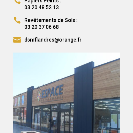

Papiers Peints :
03 20 48 52 13

Revêtements de Sols :
03 20 37 06 68

dsmflandres@orange.fr