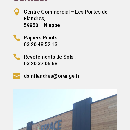

Centre Commercial – Les Portes de
Flandres,
59850 – Nieppe

Papiers Peints :
03 20 48 52 13

Revêtements de Sols :
03 20 37 06 68

dsmflandres@orange.fr