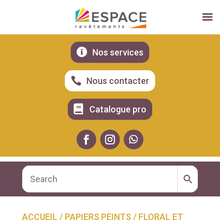

Nos services

Nous contacter

Catalogue pro
ACCUEIL
/
PAPIERS PEINTS
/
FLORAL ET