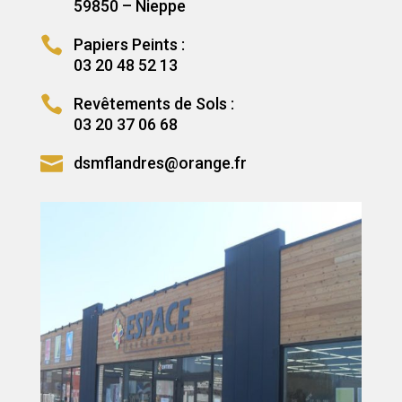
59850 – Nieppe

Papiers Peints :
03 20 48 52 13

Revêtements de Sols :
03 20 37 06 68

dsmflandres@orange.fr