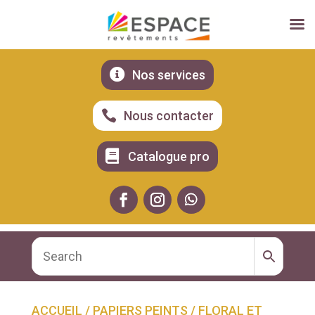

Nos services

Nous contacter

Catalogue pro
ACCUEIL
/
PAPIERS PEINTS
/
FLORAL ET