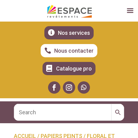

Nos services

Nous contacter

Catalogue pro
ACCUEIL
/
PAPIERS PEINTS
/
FLORAL ET