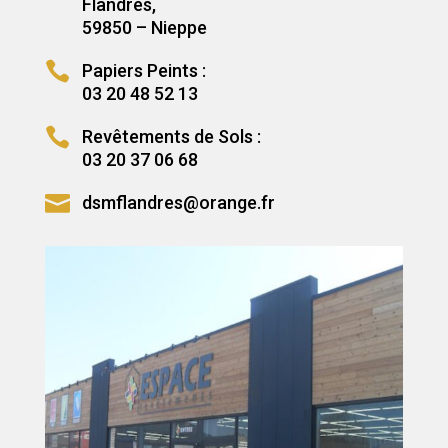
Flandres,
59850 – Nieppe

Papiers Peints :
03 20 48 52 13

Revêtements de Sols :
03 20 37 06 68

dsmflandres@orange.fr