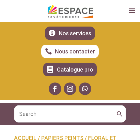

Nos services

Nous contacter

Catalogue pro
ACCUEIL
/
PAPIERS PEINTS
/
FLORAL ET