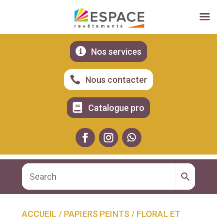

Nos services

Nous contacter

Catalogue pro
ACCUEIL
/
PAPIERS PEINTS
/
FLORAL ET