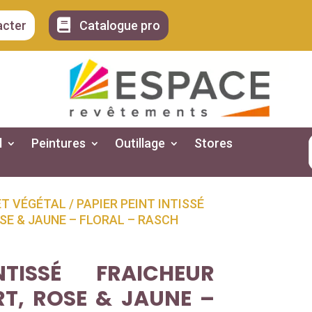

acter
Catalogue pro
l
Peintures
Outillage
Stores
ET VÉGÉTAL
/ PAPIER PEINT INTISSÉ
SE & JAUNE – FLORAL – RASCH
TISSÉ FRAICHEUR
RT, ROSE & JAUNE –