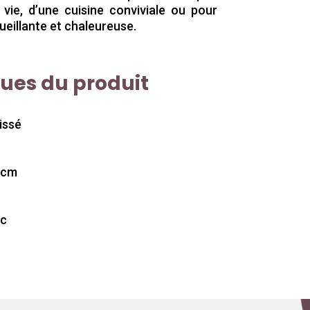
vie, d’une cuisine conviviale ou pour
cueillante et chaleureuse.
ques du produit
issé
3cm
ec