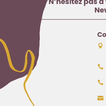
N’hésitez pas à 
Ne
Co



