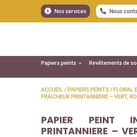


Nos services
Nous cont
Papiers peints
Revêtements de so
ACCUEIL
/
PAPIERS PEINTS
/
FLORAL 
FRAICHEUR PRINTANNIERE – VERT, RO
PAPIER PEINT IN
PRINTANNIERE – VE