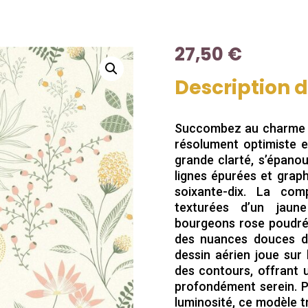
27,50
€
Description 
Succombez au charme l
résolument optimiste e
grande clarté, s’épanou
lignes épurées et grap
soixante-dix. La co
texturées d’un jaune
bourgeons rose poudré 
des nuances douces d
dessin aérien joue sur l
des contours, offrant 
profondément serein. Par
luminosité, ce modèle t