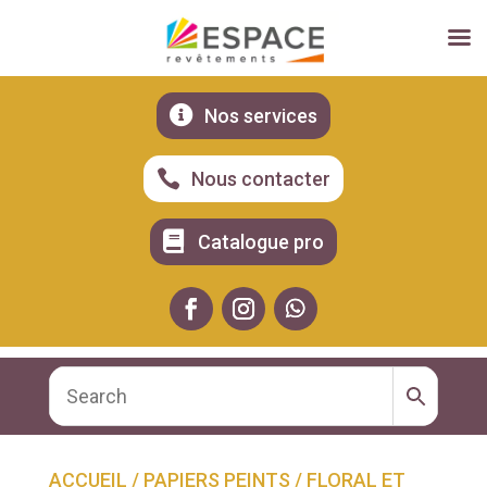

Nos services

Nous contacter

Catalogue pro
ACCUEIL
/
PAPIERS PEINTS
/
FLORAL ET