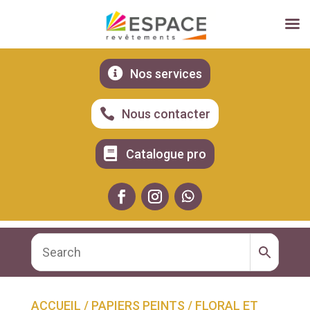

Nos services

Nous contacter

Catalogue pro
ACCUEIL
/
PAPIERS PEINTS
/
FLORAL ET