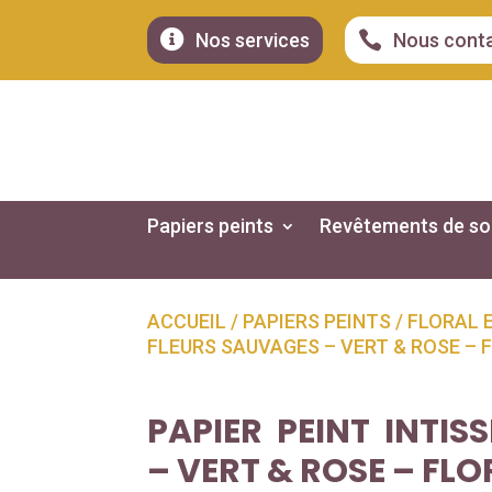


Nos services
Nous cont
Papiers peints
Revêtements de so
ACCUEIL
/
PAPIERS PEINTS
/
FLORAL 
FLEURS SAUVAGES – VERT & ROSE –
PAPIER PEINT INTIS
– VERT & ROSE – FL