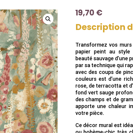
19,70
€
Description 
Transformez vos murs 
papier peint au style
beauté sauvage d’une pra
par sa technique qui rapp
avec des coups de pince
couleurs est d’une ric
rose, de terracotta et
fond vert sauge profon
des champs et de gram
apporte une chaleur i
votre pièce.
Ce décor mural est idé
ou bohème-chic très c