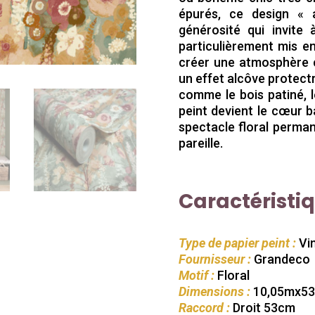
épurés, ce design « a
générosité qui invite 
particulièrement mis e
créer une atmosphère 
un effet alcôve protect
comme le bois patiné, l
peint devient le cœur b
spectacle floral perma
pareille.
Caractéristi
Type de papier peint :
Vin
Fournisseur :
Grandeco
Motif :
Floral
Dimensions :
10,05mx5
Raccord :
Droit 53cm