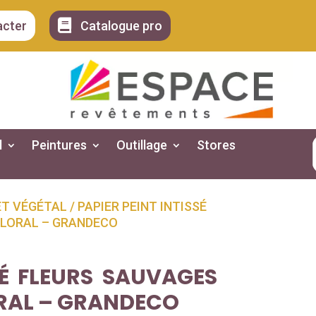

acter
Catalogue pro
l
Peintures
Outillage
Stores
ET VÉGÉTAL
/ PAPIER PEINT INTISSÉ
 FLORAL – GRANDECO
SÉ FLEURS SAUVAGES
ORAL – GRANDECO