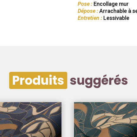
Pose :
Encollage mur
Dépose :
Arrachable à s
Entretien :
Lessivable
Produits
suggérés