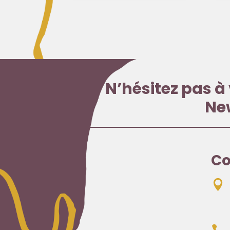
N’hésitez pas à 
Ne
Co
