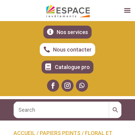

Nos services

Nous contacter

Catalogue pro
ACCUEIL
/
PAPIERS PEINTS
/
FLORAL ET