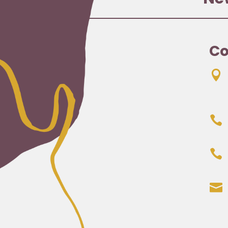
Co



