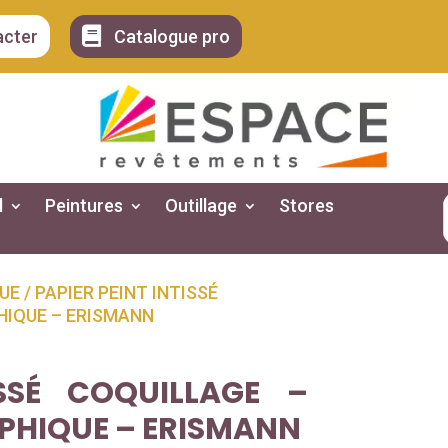

acter
Catalogue pro
l
Peintures
Outillage
Stores
UE
/ PAPIER PEINT INTISSÉ
HIQUE – ERISMANN
ISSÉ COQUILLAGE –
PHIQUE – ERISMANN