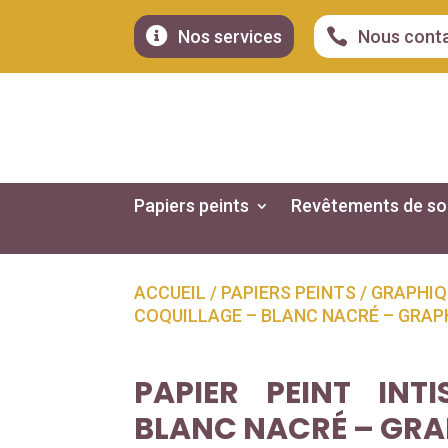


Nos services
Nous cont
Papiers peints
Revêtements de so
ACCUEIL
/
PAPIERS PEINTS
/
GRAPHIQ
COQUILLAGE – BLANC NACRÉ – GRAP
PAPIER PEINT INT
BLANC NACRÉ – GRA