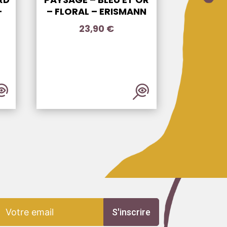
–
– FLORAL – ERISMANN
23,90
€
S'inscrire