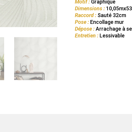
Motif :
Graphique
Dimensions :
10,05mx5
Raccord :
Sauté 32cm
Pose :
Encollage mur
Dépose :
Arrachage à s
Entretien :
Lessivable