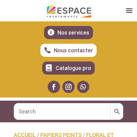

Nos services

Nous contacter

Catalogue pro
ACCUEIL
/
PAPIERS PEINTS
/
FLORAL ET