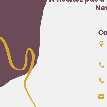
Ne
Co



