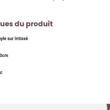
ques du produit
yle sur Intissé
53cm
ec