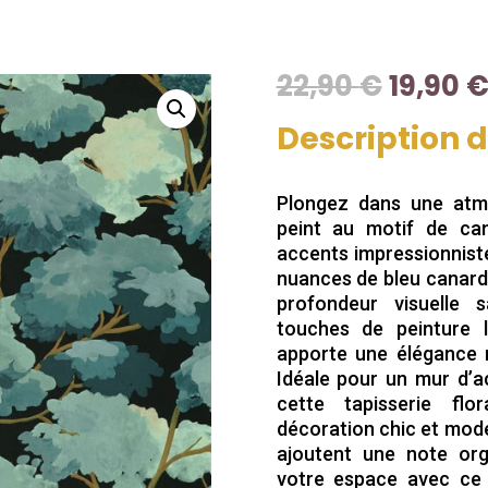
Le
22,90
€
19,90
prix
initial
Description 
était :
22,90 €
Plongez dans une atm
peint au motif de ca
accents impressionnist
nuances de bleu canard,
profondeur visuelle s
touches de peinture 
apporte une élégance n
Idéale pour un mur d’
cette tapisserie flo
décoration chic et mod
ajoutent une note org
votre espace avec ce r