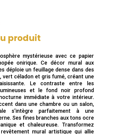
Le
€
prix
actuel
du produit
est :
.
19,90 €.
osphère mystérieuse avec ce papier
nopée onirique. Ce décor mural aux
es déploie un feuillage dense dans des
 vert céladon et gris fumé, créant une
aisissante. Le contraste entre les
lumineuses et le fond noir profond
octurne immédiate à votre intérieur.
accent dans une chambre ou un salon,
rale s’intègre parfaitement à une
erne. Ses fines branches aux tons ocre
anique et chaleureuse. Transformez
evêtement mural artistique qui allie