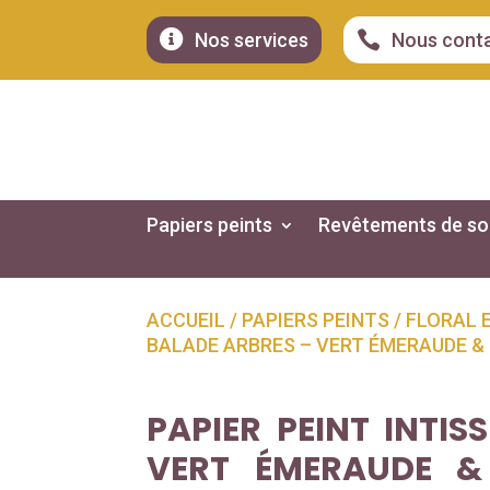


Nos services
Nous cont
Papiers peints
Revêtements de so
ACCUEIL
/
PAPIERS PEINTS
/
FLORAL 
BALADE ARBRES – VERT ÉMERAUDE & 
PAPIER PEINT INTIS
VERT ÉMERAUDE &