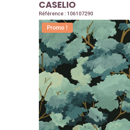
CASELIO
Référence : 106107290
Promo !