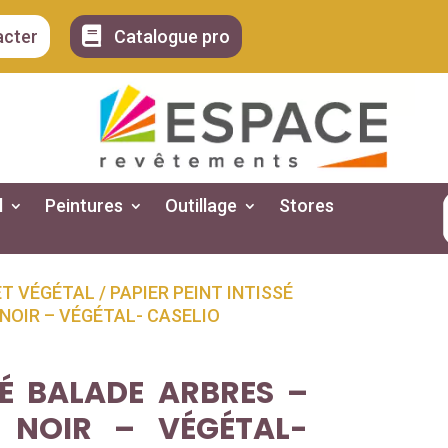

acter
Catalogue pro
l
Peintures
Outillage
Stores
ET VÉGÉTAL
/ PAPIER PEINT INTISSÉ
NOIR – VÉGÉTAL- CASELIO
SÉ BALADE ARBRES –
 NOIR – VÉGÉTAL-