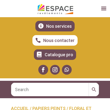

Nos services

Nous contacter

Catalogue pro
ACCUEIL
/
PAPIERS PEINTS
/
FLORAL ET