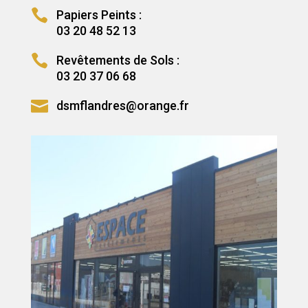

Papiers Peints :
03 20 48 52 13

Revêtements de Sols :
03 20 37 06 68

dsmflandres@orange.fr