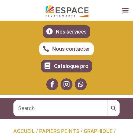

Nos services

Nous contacter

Catalogue pro
ACCUEIL
/
PAPIERS PEINTS
/
GRAPHIQUE
/