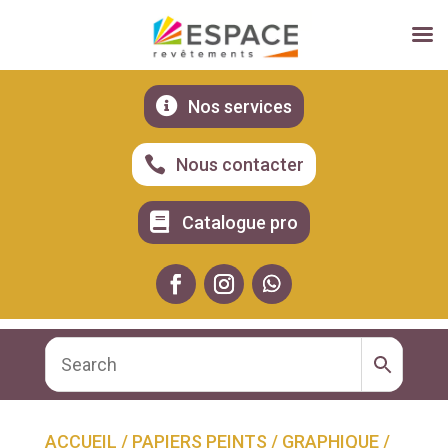

Nos services

Nous contacter

Catalogue pro
ACCUEIL
/
PAPIERS PEINTS
/
GRAPHIQUE
/